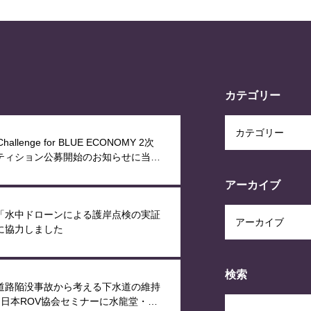
カテゴリー
hallenge for BLUE ECONOMY 2次
ティション公募開始のお知らせに当社
されました
アーカイブ
「水中ドローンによる護岸点検の実証
に協力しました
検索
道路陥没事故から考える下水道の維持
― 日本ROV協会セミナーに水龍堂・相