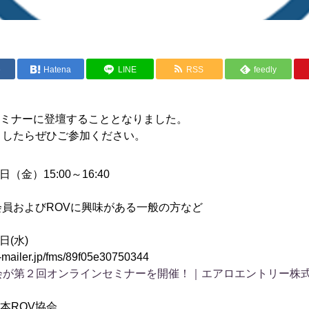
e
Hatena
LINE
RSS
feedly
ミナーに登壇することとなりました。
ましたらぜひご参加ください。
（金）15:00～16:40
員およびROVに興味がある一般の方など
日(水)
-mailer.jp/fms/89f05e30750344
会が第２回オンラインセミナーを開催！｜エアロエントリー株
本ROV協会