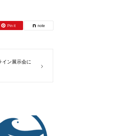
Pin it
note
ンライン展示会に