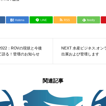
e
Hatena
LINE
RSS
feedly
2022：ROVの現状と今後
NEXT 水産ビジネス.オ
て語る！登壇のお知らせ
出展および登壇します
関連記事