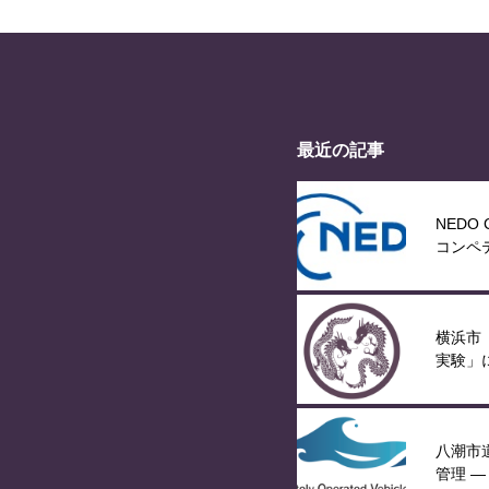
最近の記事
NEDO C
コンペ
が掲載
横浜市
実験」
八潮市
管理 