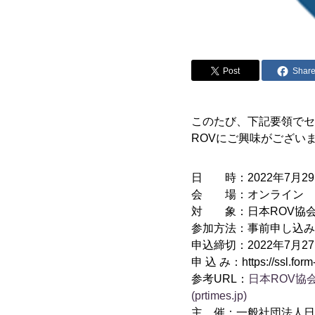
Post
Shar
このたび、下記要領でセ
ROVにご興味がござい
日 時：2022年7月29日
会 場：オンライン
対 象：日本ROV協会
参加方法：事前申し込み
申込締切：2022年7月27
申 込 み：https://ssl.form
参考URL：
日本ROV協
(prtimes.jp)
主 催：一般社団法人日