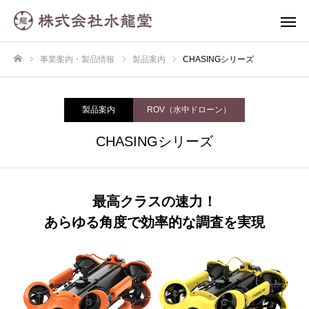
事業案内・製品情報
製品案内
CHASINGシリーズ
ホーム
製品案内
ROV（水中ドローン）
CHASINGシリーズ
最高クラスの速力！
あらゆる角度で効率的な調査を実現