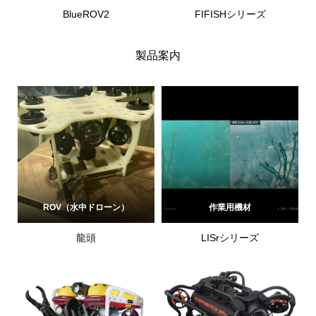
BlueROV2
FIFISHシリーズ
製品案内
ROV（水中ドローン）
作業用機材
龍頭
LISrシリーズ