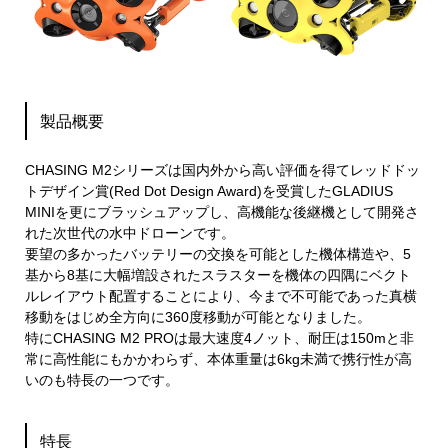
製品概要
CHASING M2シリーズは国内外から高い評価を得てレッドドッ
トデザイン賞(Red Dot Design Award)を受賞したGLADIUS
MINIを更にブラッシュアップし、高機能な後継機として開発さ
れた次世代の水中ドローンです。
要望の多かったバッテリーの交換を可能とした機体構造や、5
基から8基に大幅増設されたスラスターを機体の四隅にベクト
ルレイアウト配置することにより、今まで不可能であった真横
移動をはじめ全方向に360度移動が可能となりました。
特にCHASING M2 PROは最大速度4ノット、耐圧は150mと非
常に高性能にもかかわらず、本体重量は6kg未満で携行性が高
いのも特長の一つです。
特長